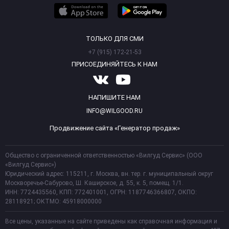
ТОЛЬКО ДЛЯ СМИ
+7 (915) 172-21-53
ПРИСОЕДИНЯЙТЕСЬ К НАМ
НАПИШИТЕ НАМ
INFO@WILGOOD.RU
Продвижение сайта «Генератор продаж»
Общество с ограниченной ответственностью «Вилгуд Сервис» (ООО
«Вилгуд Сервис»)
Юридический адрес: 115211, г. Москва, вн. тер. г. муниципальный округ
Москворечье-Сабурово, Ш. Каширское, д. 55, к. 5, помещ. 1/1.
ИНН: 7724435560, КПП: 772401001, ОГРН: 1187746366807, ОКПО:
28118921; ОКТМО: 45918000000
Все цены, указанные на сайте приведены как справочная информация и