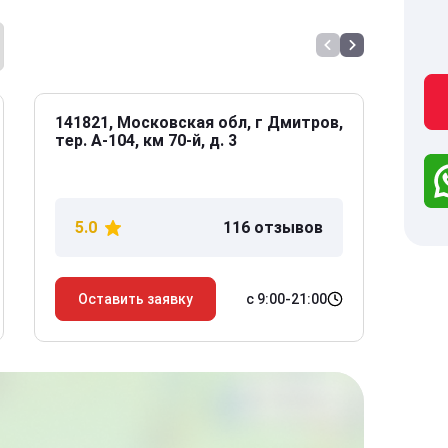
141821, Московская обл, г Дмитров,
141
тер. А-104, км 70-й, д. 3
Дол
дом
5.0
116 отзывов
5
с 9:00-21:00
Оставить заявку
О