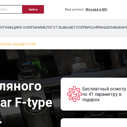
Ваш регион:
Москва и МО
Найти
ЛУГИ
АКЦИИ
О КОМПАНИИ
БЛОГ
ОТЗЫВЫ
АВТОСЕРВИСЫ
ФРАНШИЗА
ВАКАН
АСОСА JAGUAR F-TYPE
ляного
Бесплатный осмотр
по 41 параметру в
ar F-type
подарок
.