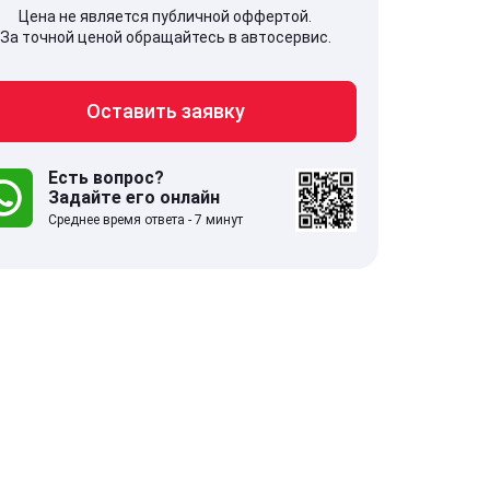
Цена не является публичной оффертой.
За точной ценой обращайтесь в автосервис.
Оставить заявку
707, Московская обл,
141607, Москов
гопрудный г, Береговой проезд,
Волоколамское
 5
Есть вопрос?
Задайте его онлайн
Среднее время ответа - 7 минут
.0
332 отзыва
5.0
с 9:00-21:00
ставить заявку
Оставить зая