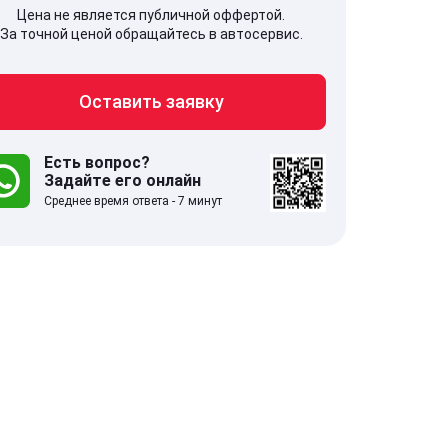
Цена не является публичной оффертой.
За точной ценой обращайтесь в автосервис.
Оставить заявку
707, Московская обл,
141607, Москов
гопрудный г, Береговой проезд,
Волоколамское
 5
Есть вопрос?
Задайте его онлайн
Среднее время ответа - 7 минут
.0
332 отзыва
5.0
с 9:00-21:00
ставить заявку
Оставить зая