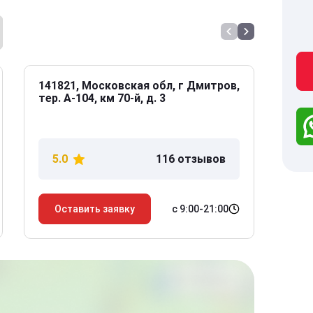
141821, Московская обл, г Дмитров,
141
тер. А-104, км 70-й, д. 3
Дол
дом
5.0
116 отзывов
5
с 9:00-21:00
Оставить заявку
О