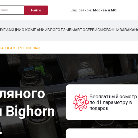
Ваш регион:
Москва и МО
Найти
ЛУГИ
АКЦИИ
О КОМПАНИИ
БЛОГ
ОТЗЫВЫ
АВТОСЕРВИСЫ
ФРАНШИЗА
ВАКАН
АСОСА ISUZU BIGHORN
ляного
Бесплатный осмотр
по 41 параметру в
u Bighorn
подарок
.