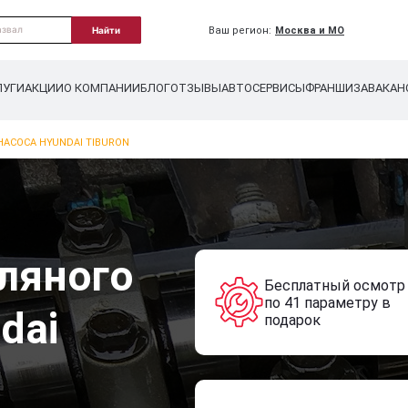
Ваш регион:
Москва и МО
Найти
ЛУГИ
АКЦИИ
О КОМПАНИИ
БЛОГ
ОТЗЫВЫ
АВТОСЕРВИСЫ
ФРАНШИЗА
ВАКАН
АСОСА HYUNDAI TIBURON
ляного
Бесплатный осмотр
по 41 параметру в
dai
подарок