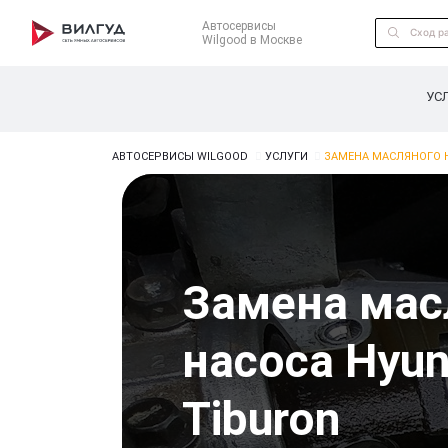
Автосервисы
Wilgood в Москве
УС
АВТОСЕРВИСЫ WILGOOD
УСЛУГИ
ЗАМЕНА МАСЛЯНОГО Н
Замена мас
насоса Hyun
Tiburon