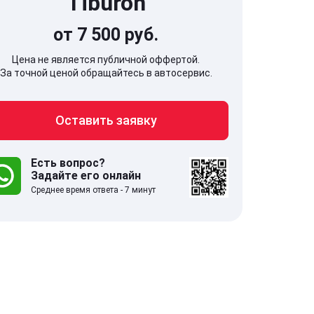
Tiburon
от 7 500 руб.
Цена не является публичной оффертой.
За точной ценой обращайтесь в автосервис.
707, Московская обл,
141607, Москов
Оставить заявку
гопрудный г, Береговой проезд,
Волоколамское
 5
Есть вопрос?
Задайте его онлайн
.0
332 отзыва
5.0
Среднее время ответа - 7 минут
с 9:00-21:00
ставить заявку
Оставить зая