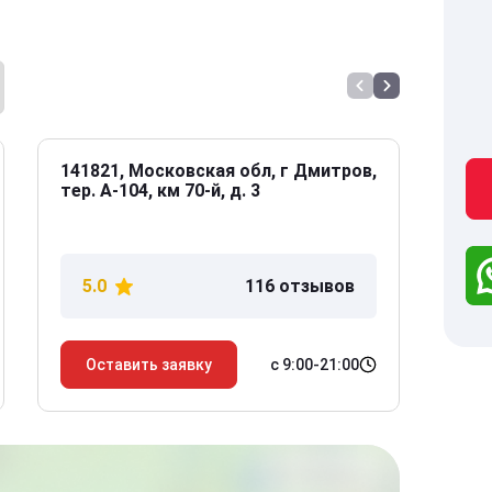
141821, Московская обл, г Дмитров,
141
тер. А-104, км 70-й, д. 3
Дол
дом
5.0
116 отзывов
5
с 9:00-21:00
Оставить заявку
О