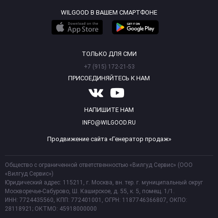
WILGOOD В ВАШЕМ СМАРТФОНЕ
ТОЛЬКО ДЛЯ СМИ
+7 (915) 172-21-53
ПРИСОЕДИНЯЙТЕСЬ К НАМ
НАПИШИТЕ НАМ
INFO@WILGOOD.RU
Продвижение сайта «Генератор продаж»
Общество с ограниченной ответственностью «Вилгуд Сервис» (ООО
«Вилгуд Сервис»)
Юридический адрес: 115211, г. Москва, вн. тер. г. муниципальный округ
Москворечье-Сабурово, Ш. Каширское, д. 55, к. 5, помещ. 1/1.
ИНН: 7724435560, КПП: 772401001, ОГРН: 1187746366807, ОКПО:
28118921; ОКТМО: 45918000000