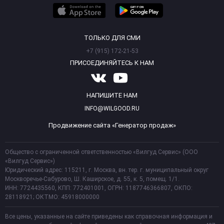
ТОЛЬКО ДЛЯ СМИ
+7 (915) 172-21-53
ПРИСОЕДИНЯЙТЕСЬ К НАМ
НАПИШИТЕ НАМ
INFO@WILGOOD.RU
Продвижение сайта «Генератор продаж»
Общество с ограниченной ответственностью «Вилгуд Сервис» (ООО
«Вилгуд Сервис»)
Юридический адрес: 115211, г. Москва, вн. тер. г. муниципальный округ
Москворечье-Сабурово, Ш. Каширское, д. 55, к. 5, помещ. 1/1.
ИНН: 7724435560, КПП: 772401001, ОГРН: 1187746366807, ОКПО:
28118921; ОКТМО: 45918000000
Все цены, указанные на сайте приведены как справочная информация и