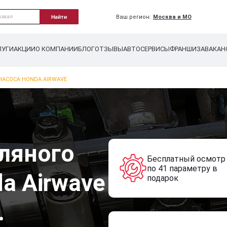
Ваш регион:
Москва и МО
Найти
ЛУГИ
АКЦИИ
О КОМПАНИИ
БЛОГ
ОТЗЫВЫ
АВТОСЕРВИСЫ
ФРАНШИЗА
ВАКАН
НАСОСА HONDA AIRWAVE
ляного
Бесплатный осмотр
по 41 параметру в
a Airwave
подарок
.