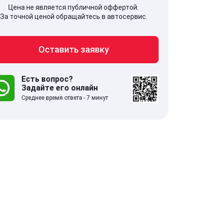
Цена не является публичной оффертой.
За точной ценой обращайтесь в автосервис.
Оставить заявку
707, Московская обл,
141607, Москов
гопрудный г, Береговой проезд,
Волоколамское
 5
Есть вопрос?
Задайте его онлайн
Среднее время ответа - 7 минут
.0
332 отзыва
5.0
с 9:00-21:00
ставить заявку
Оставить зая