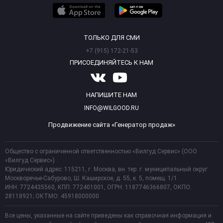
ТОЛЬКО ДЛЯ СМИ
+7 (915) 172-21-53
ПРИСОЕДИНЯЙТЕСЬ К НАМ
НАПИШИТЕ НАМ
INFO@WILGOOD.RU
Продвижение сайта «Генератор продаж»
Общество с ограниченной ответственностью «Вилгуд Сервис» (ООО
«Вилгуд Сервис»)
Юридический адрес: 115211, г. Москва, вн. тер. г. муниципальный округ
Москворечье-Сабурово, Ш. Каширское, д. 55, к. 5, помещ. 1/1.
ИНН: 7724435560, КПП: 772401001, ОГРН: 1187746366807, ОКПО:
28118921; ОКТМО: 45918000000
Все цены, указанные на сайте приведены как справочная информация и