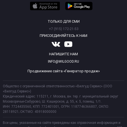
ТОЛЬКО ДЛЯ СМИ
+7 (915) 172-21-53
ПРИСОЕДИНЯЙТЕСЬ К НАМ
НАПИШИТЕ НАМ
INFO@WILGOOD.RU
Продвижение сайта «Генератор продаж»
Общество с ограниченной ответственностью «Вилгуд Сервис» (ООО
«Вилгуд Сервис»)
Юридический адрес: 115211, г. Москва, вн. тер. г. муниципальный округ
Москворечье-Сабурово, Ш. Каширское, д. 55, к. 5, помещ. 1/1.
ИНН: 7724435560, КПП: 772401001, ОГРН: 1187746366807, ОКПО:
28118921; ОКТМО: 45918000000
Все цены, указанные на сайте приведены как справочная информация и