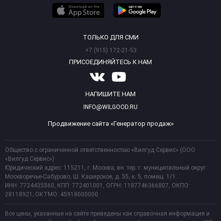
ТОЛЬКО ДЛЯ СМИ
+7 (915) 172-21-53
ПРИСОЕДИНЯЙТЕСЬ К НАМ
НАПИШИТЕ НАМ
INFO@WILGOOD.RU
Продвижение сайта «Генератор продаж»
Общество с ограниченной ответственностью «Вилгуд Сервис» (ООО
«Вилгуд Сервис»)
Юридический адрес: 115211, г. Москва, вн. тер. г. муниципальный округ
Москворечье-Сабурово, Ш. Каширское, д. 55, к. 5, помещ. 1/1.
ИНН: 7724435560, КПП: 772401001, ОГРН: 1187746366807, ОКПО:
28118921; ОКТМО: 45918000000
Все цены, указанные на сайте приведены как справочная информация и