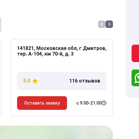
141821, Московская обл, г Дмитров,
141
тер. А-104, км 70-й, д. 3
Дол
дом
5.0
116 отзывов
5
с 9:00-21:00
Оставить заявку
О