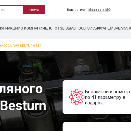
Ваш регион:
Москва и МО
Найти
ЛУГИ
АКЦИИ
О КОМПАНИИ
БЛОГ
ОТЗЫВЫ
АВТОСЕРВИСЫ
ФРАНШИЗА
ВАКАН
АСОСА FAW BESTURN B50
ляного
Бесплатный осмотр
по 41 параметру в
Besturn
подарок