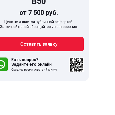
B50
от 7 500 руб.
Цена не является публичной оффертой.
За точной ценой обращайтесь в автосервис.
707, Московская обл,
141607, Москов
Оставить заявку
гопрудный г, Береговой проезд,
Волоколамское
 5
Есть вопрос?
Задайте его онлайн
.0
332 отзыва
5.0
Среднее время ответа - 7 минут
с 9:00-21:00
ставить заявку
Оставить зая