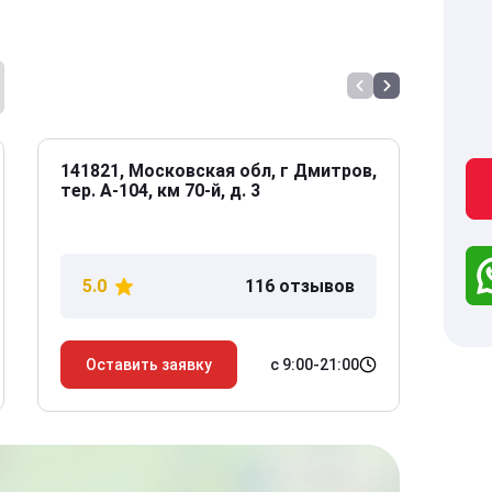
141821, Московская обл, г Дмитров,
141
тер. А-104, км 70-й, д. 3
Дол
дом
5.0
116 отзывов
5
с 9:00-21:00
Оставить заявку
О