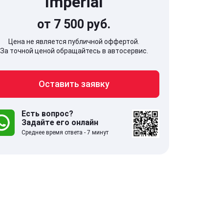
Imperial
от 7 500 руб.
Цена не является публичной оффертой.
За точной ценой обращайтесь в автосервис.
707, Московская обл,
141607, Москов
Оставить заявку
гопрудный г, Береговой проезд,
Волоколамское
 5
Есть вопрос?
Задайте его онлайн
.0
332 отзыва
5.0
Среднее время ответа - 7 минут
с 9:00-21:00
ставить заявку
Оставить зая