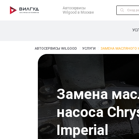
Автосервисы
Wilgood в Москве
УС
АВТОСЕРВИСЫ WILGOOD
УСЛУГИ
ЗАМЕНА МАСЛЯНОГО Н
Замена мас
насоса Chry
Imperial