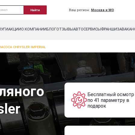
Ваш регион:
Москва и МО
Найти
ЛУГИ
АКЦИИ
О КОМПАНИИ
БЛОГ
ОТЗЫВЫ
АВТОСЕРВИСЫ
ФРАНШИЗА
ВАКАН
АСОСА CHRYSLER IMPERIAL
ляного
Бесплатный осмотр
по 41 параметру в
sler
подарок