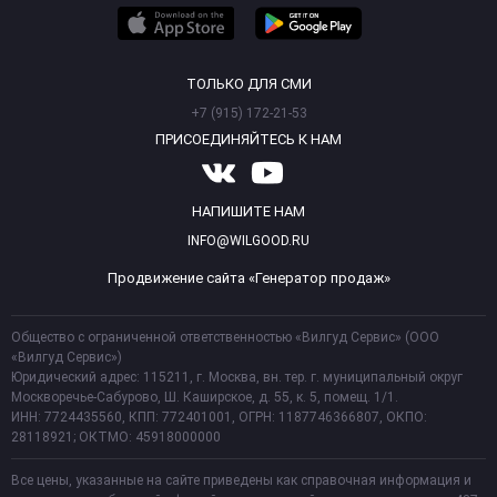
ТОЛЬКО ДЛЯ СМИ
+7 (915) 172-21-53
ПРИСОЕДИНЯЙТЕСЬ К НАМ
НАПИШИТЕ НАМ
INFO@WILGOOD.RU
Продвижение сайта «Генератор продаж»
Общество с ограниченной ответственностью «Вилгуд Сервис» (ООО
«Вилгуд Сервис»)
Юридический адрес: 115211, г. Москва, вн. тер. г. муниципальный округ
Москворечье-Сабурово, Ш. Каширское, д. 55, к. 5, помещ. 1/1.
ИНН: 7724435560, КПП: 772401001, ОГРН: 1187746366807, ОКПО:
28118921; ОКТМО: 45918000000
Все цены, указанные на сайте приведены как справочная информация и