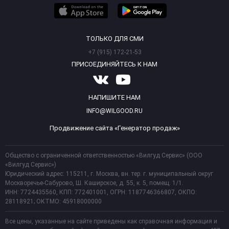
ТОЛЬКО ДЛЯ СМИ
+7 (915) 172-21-53
ПРИСОЕДИНЯЙТЕСЬ К НАМ
НАПИШИТЕ НАМ
INFO@WILGOOD.RU
Продвижение сайта «Генератор продаж»
Общество с ограниченной ответственностью «Вилгуд Сервис» (ООО
«Вилгуд Сервис»)
Юридический адрес: 115211, г. Москва, вн. тер. г. муниципальный округ
Москворечье-Сабурово, Ш. Каширское, д. 55, к. 5, помещ. 1/1.
ИНН: 7724435560, КПП: 772401001, ОГРН: 1187746366807, ОКПО:
28118921; ОКТМО: 45918000000
Все цены, указанные на сайте приведены как справочная информация и