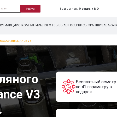
Ваш регион:
Москва и МО
Найти
ЛУГИ
АКЦИИ
О КОМПАНИИ
БЛОГ
ОТЗЫВЫ
АВТОСЕРВИСЫ
ФРАНШИЗА
ВАКАН
АСОСА BRILLIANCE V3
ляного
Бесплатный осмотр
по 41 параметру в
iance V3
подарок
.