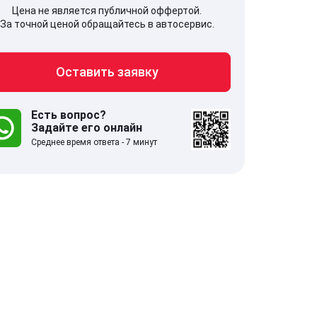
Цена не является публичной оффертой.
За точной ценой обращайтесь в автосервис.
Оставить заявку
707, Московская обл,
141607, Москов
гопрудный г, Береговой проезд,
Волоколамское
 5
Есть вопрос?
Задайте его онлайн
Среднее время ответа - 7 минут
.0
332 отзыва
5.0
с 9:00-21:00
ставить заявку
Оставить зая