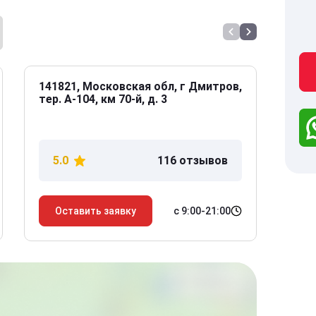
141821, Московская обл, г Дмитров,
141
тер. А-104, км 70-й, д. 3
Дол
дом
5.0
116 отзывов
5
с 9:00-21:00
Оставить заявку
О