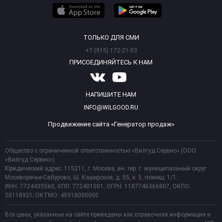
ТОЛЬКО ДЛЯ СМИ
+7 (915) 172-21-53
ПРИСОЕДИНЯЙТЕСЬ К НАМ
НАПИШИТЕ НАМ
INFO@WILGOOD.RU
Продвижение сайта «Генератор продаж»
Общество с ограниченной ответственностью «Вилгуд Сервис» (ООО
«Вилгуд Сервис»)
Юридический адрес: 115211, г. Москва, вн. тер. г. муниципальный округ
Москворечье-Сабурово, Ш. Каширское, д. 55, к. 5, помещ. 1/1.
ИНН: 7724435560, КПП: 772401001, ОГРН: 1187746366807, ОКПО:
28118921; ОКТМО: 45918000000
Все цены, указанные на сайте приведены как справочная информация и