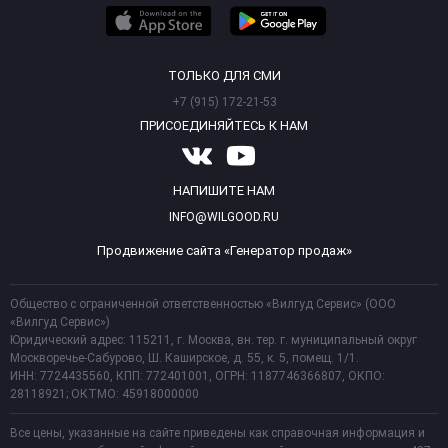
ТОЛЬКО ДЛЯ СМИ
+7 (915) 172-21-53
ПРИСОЕДИНЯЙТЕСЬ К НАМ
НАПИШИТЕ НАМ
INFO@WILGOOD.RU
Продвижение сайта «Генератор продаж»
Общество с ограниченной ответственностью «Вилгуд Сервис» (ООО
«Вилгуд Сервис»)
Юридический адрес: 115211, г. Москва, вн. тер. г. муниципальный округ
Москворечье-Сабурово, Ш. Каширское, д. 55, к. 5, помещ. 1/1.
ИНН: 7724435560, КПП: 772401001, ОГРН: 1187746366807, ОКПО:
28118921; ОКТМО: 45918000000
Все цены, указанные на сайте приведены как справочная информация и