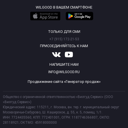
WILGOOD В ВАШЕМ СМАРТФОНЕ
ТОЛЬКО ДЛЯ СМИ
+7 (915) 172-21-53
ПРИСОЕДИНЯЙТЕСЬ К НАМ
НАПИШИТЕ НАМ
INFO@WILGOOD.RU
Продвижение сайта «Генератор продаж»
Общество с ограниченной ответственностью «Вилгуд Сервис» (ООО
«Вилгуд Сервис»)
Юридический адрес: 115211, г. Москва, вн. тер. г. муниципальный округ
Москворечье-Сабурово, Ш. Каширское, д. 55, к. 5, помещ. 1/1.
ИНН: 7724435560, КПП: 772401001, ОГРН: 1187746366807, ОКПО:
28118921; ОКТМО: 45918000000