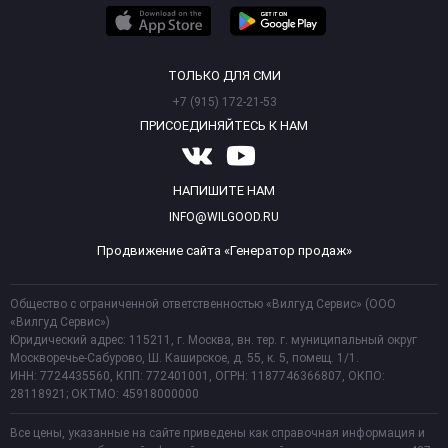
ТОЛЬКО ДЛЯ СМИ
+7 (915) 172-21-53
ПРИСОЕДИНЯЙТЕСЬ К НАМ
НАПИШИТЕ НАМ
INFO@WILGOOD.RU
Продвижение сайта «Генератор продаж»
Общество с ограниченной ответственностью «Вилгуд Сервис» (ООО
«Вилгуд Сервис»)
Юридический адрес: 115211, г. Москва, вн. тер. г. муниципальный округ
Москворечье-Сабурово, Ш. Каширское, д. 55, к. 5, помещ. 1/1.
ИНН: 7724435560, КПП: 772401001, ОГРН: 1187746366807, ОКПО:
28118921; ОКТМО: 45918000000
Все цены, указанные на сайте приведены как справочная информация и