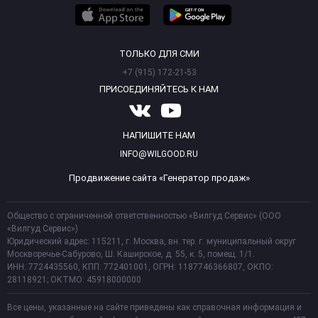
ТОЛЬКО ДЛЯ СМИ
+7 (915) 172-21-53
ПРИСОЕДИНЯЙТЕСЬ К НАМ
НАПИШИТЕ НАМ
INFO@WILGOOD.RU
Продвижение сайта «Генератор продаж»
Общество с ограниченной ответственностью «Вилгуд Сервис» (ООО
«Вилгуд Сервис»)
Юридический адрес: 115211, г. Москва, вн. тер. г. муниципальный округ
Москворечье-Сабурово, Ш. Каширское, д. 55, к. 5, помещ. 1/1.
ИНН: 7724435560, КПП: 772401001, ОГРН: 1187746366807, ОКПО:
28118921; ОКТМО: 45918000000
Все цены, указанные на сайте приведены как справочная информация и