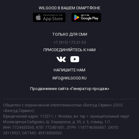
WILGOOD В ВАШЕМ СМАРТФОНЕ
ТОЛЬКО ДЛЯ СМИ
+7 (915) 172-21-53
ПРИСОЕДИНЯЙТЕСЬ К НАМ
НАПИШИТЕ НАМ
INFO@WILGOOD.RU
Продвижение сайта «Генератор продаж»
Общество с ограниченной ответственностью «Вилгуд Сервис» (ООО
«Вилгуд Сервис»)
Юридический адрес: 115211, г. Москва, вн. тер. г. муниципальный округ
Москворечье-Сабурово, Ш. Каширское, д. 55, к. 5, помещ. 1/1.
ИНН: 7724435560, КПП: 772401001, ОГРН: 1187746366807, ОКПО:
28118921; ОКТМО: 45918000000