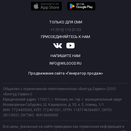
ТОЛЬКО ДЛЯ СМИ
+7 (915) 172-21-53
ПРИСОЕДИНЯЙТЕСЬ К НАМ
НАПИШИТЕ НАМ
INFO@WILGOOD.RU
Продвижение сайта «Генератор продаж»
Общество с ограниченной ответственностью «Вилгуд Сервис» (ООО
«Вилгуд Сервис»)
Юридический адрес: 115211, г. Москва, вн. тер. г. муниципальный округ
Москворечье-Сабурово, Ш. Каширское, д. 55, к. 5, помещ. 1/1.
ИНН: 7724435560, КПП: 772401001, ОГРН: 1187746366807, ОКПО:
28118921; ОКТМО: 45918000000
Все цены, указанные на сайте приведены как справочная информация и