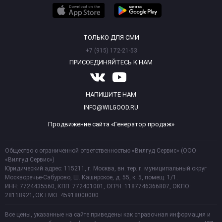
ТОЛЬКО ДЛЯ СМИ
+7 (915) 172-21-53
ПРИСОЕДИНЯЙТЕСЬ К НАМ
НАПИШИТЕ НАМ
INFO@WILGOOD.RU
Продвижение сайта «Генератор продаж»
Общество с ограниченной ответственностью «Вилгуд Сервис» (ООО
«Вилгуд Сервис»)
Юридический адрес: 115211, г. Москва, вн. тер. г. муниципальный округ
Москворечье-Сабурово, Ш. Каширское, д. 55, к. 5, помещ. 1/1.
ИНН: 7724435560, КПП: 772401001, ОГРН: 1187746366807, ОКПО:
28118921; ОКТМО: 45918000000
Все цены, указанные на сайте приведены как справочная информация и