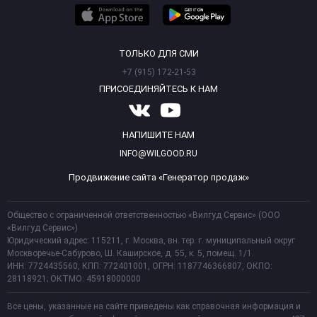
ТОЛЬКО ДЛЯ СМИ
+7 (915) 172-21-53
ПРИСОЕДИНЯЙТЕСЬ К НАМ
НАПИШИТЕ НАМ
INFO@WILGOOD.RU
Продвижение сайта «Генератор продаж»
Общество с ограниченной ответственностью «Вилгуд Сервис» (ООО
«Вилгуд Сервис»)
Юридический адрес: 115211, г. Москва, вн. тер. г. муниципальный округ
Москворечье-Сабурово, Ш. Каширское, д. 55, к. 5, помещ. 1/1.
ИНН: 7724435560, КПП: 772401001, ОГРН: 1187746366807, ОКПО:
28118921; ОКТМО: 45918000000
Все цены, указанные на сайте приведены как справочная информация и