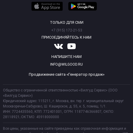
ТОЛЬКО ДЛЯ СМИ
+7 (915) 172-21-53
ПРИСОЕДИНЯЙТЕСЬ К НАМ
НАПИШИТЕ НАМ
INFO@WILGOOD.RU
Продвижение сайта «Генератор продаж»
Общество с ограниченной ответственностью «Вилгуд Сервис» (ООО
«Вилгуд Сервис»)
Юридический адрес: 115211, г. Москва, вн. тер. г. муниципальный округ
Москворечье-Сабурово, Ш. Каширское, д. 55, к. 5, помещ. 1/1.
ИНН: 7724435560, КПП: 772401001, ОГРН: 1187746366807, ОКПО:
28118921; ОКТМО: 45918000000
Все цены, указанные на сайте приведены как справочная информация и