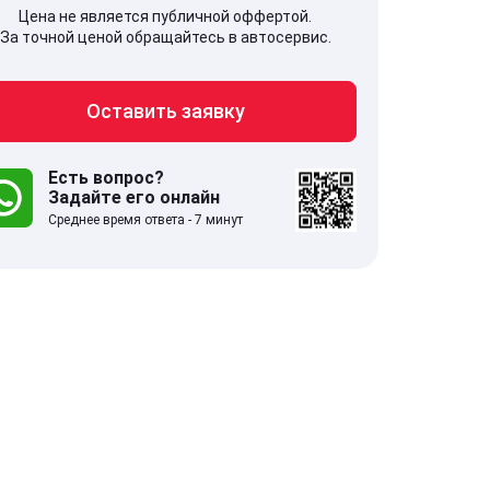
Цена не является публичной оффертой.
За точной ценой обращайтесь в автосервис.
Оставить заявку
707, Московская обл,
141607, Москов
гопрудный г, Береговой проезд,
Волоколамское
 5
Есть вопрос?
Задайте его онлайн
Среднее время ответа - 7 минут
.0
332 отзыва
5.0
с 9:00-21:00
ставить заявку
Оставить зая