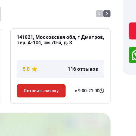
141821, Московская обл, г Дмитров,
141
тер. А-104, км 70-й, д. 3
Дол
дом
5.0
116 отзывов
5
с 9:00-21:00
Оставить заявку
О