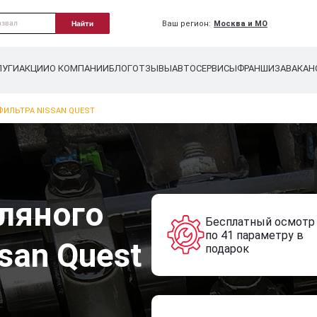
Ваш регион:
Москва и МО
Найти
ЛУГИ
АКЦИИ
О КОМПАНИИ
БЛОГ
ОТЗЫВЫ
АВТОСЕРВИСЫ
ФРАНШИЗА
ВАКАН
ФИЛЬТРА NISSAN QUEST
ляного
Бесплатный осмотр
по 41 параметру в
san Quest
подарок