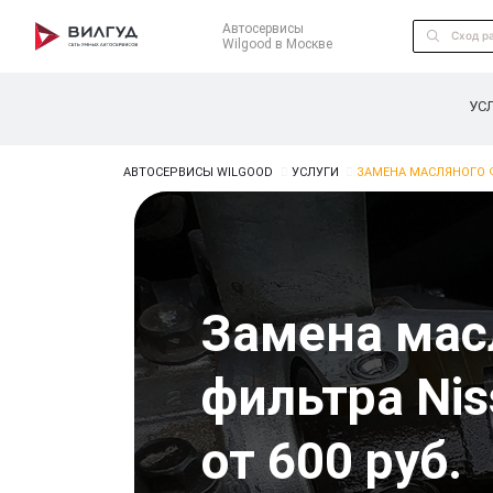
Автосервисы
Wilgood в Москве
УС
АВТОСЕРВИСЫ WILGOOD
УСЛУГИ
ЗАМЕНА МАСЛЯНОГО 
Замена мас
фильтра Nis
от 600 руб.