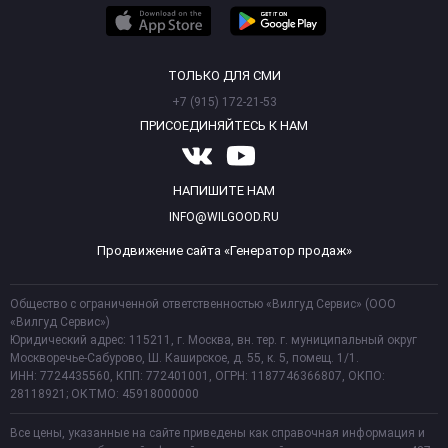
ТОЛЬКО ДЛЯ СМИ
+7 (915) 172-21-53
ПРИСОЕДИНЯЙТЕСЬ К НАМ
НАПИШИТЕ НАМ
INFO@WILGOOD.RU
Продвижение сайта «Генератор продаж»
Общество с ограниченной ответственностью «Вилгуд Сервис» (ООО
«Вилгуд Сервис»)
Юридический адрес: 115211, г. Москва, вн. тер. г. муниципальный округ
Москворечье-Сабурово, Ш. Каширское, д. 55, к. 5, помещ. 1/1.
ИНН: 7724435560, КПП: 772401001, ОГРН: 1187746366807, ОКПО:
28118921; ОКТМО: 45918000000
Все цены, указанные на сайте приведены как справочная информация и