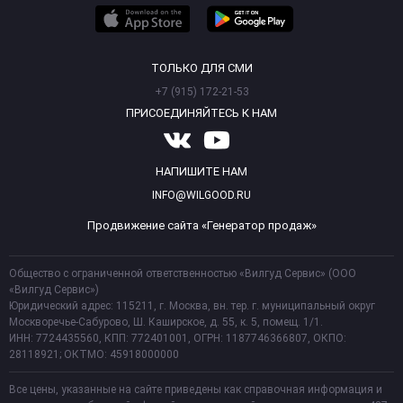
ТОЛЬКО ДЛЯ СМИ
+7 (915) 172-21-53
ПРИСОЕДИНЯЙТЕСЬ К НАМ
НАПИШИТЕ НАМ
INFO@WILGOOD.RU
Продвижение сайта «Генератор продаж»
Общество с ограниченной ответственностью «Вилгуд Сервис» (ООО
«Вилгуд Сервис»)
Юридический адрес: 115211, г. Москва, вн. тер. г. муниципальный округ
Москворечье-Сабурово, Ш. Каширское, д. 55, к. 5, помещ. 1/1.
ИНН: 7724435560, КПП: 772401001, ОГРН: 1187746366807, ОКПО:
28118921; ОКТМО: 45918000000
Все цены, указанные на сайте приведены как справочная информация и