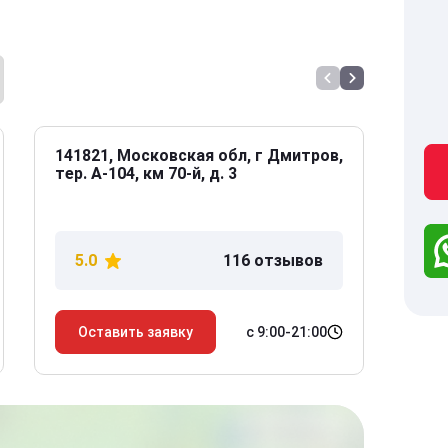
141821, Московская обл, г Дмитров,
141
тер. А-104, км 70-й, д. 3
Дол
дом
5.0
116 отзывов
5
с 9:00-21:00
Оставить заявку
О