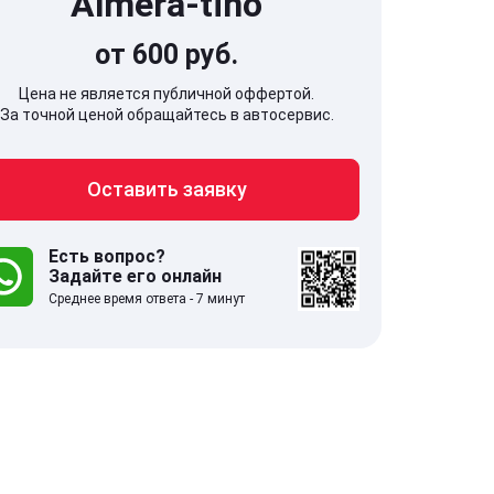
Almera-tino
от 600 руб.
Цена не является публичной оффертой.
За точной ценой обращайтесь в автосервис.
707, Московская обл,
141607, Москов
Оставить заявку
гопрудный г, Береговой проезд,
Волоколамское
 5
Есть вопрос?
Задайте его онлайн
.0
332 отзыва
5.0
Среднее время ответа - 7 минут
с 9:00-21:00
ставить заявку
Оставить зая