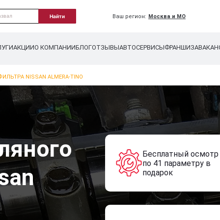
Ваш регион:
Москва и МО
Найти
ЛУГИ
АКЦИИ
О КОМПАНИИ
БЛОГ
ОТЗЫВЫ
АВТОСЕРВИСЫ
ФРАНШИЗА
ВАКАН
ИЛЬТРА NISSAN ALMERA-TINO
ляного
Бесплатный осмотр
по 41 параметру в
san
подарок