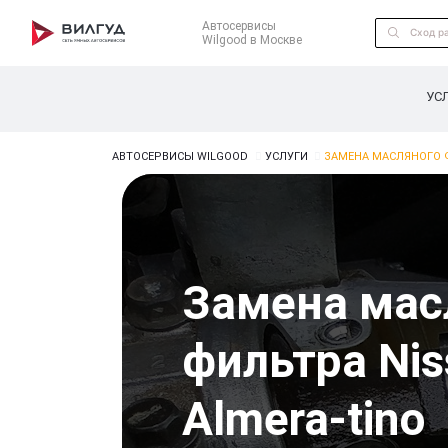
Автосервисы
Wilgood в Москве
УС
АВТОСЕРВИСЫ WILGOOD
УСЛУГИ
ЗАМЕНА МАСЛЯНОГО Ф
Замена мас
фильтра Nis
Almera-tino