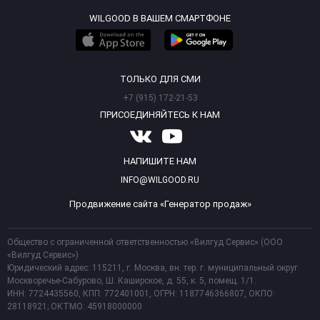
WILGOOD В ВАШЕМ СМАРТФОНЕ
ТОЛЬКО ДЛЯ СМИ
+7 (915) 172-21-53
ПРИСОЕДИНЯЙТЕСЬ К НАМ
НАПИШИТЕ НАМ
INFO@WILGOOD.RU
Продвижение сайта «Генератор продаж»
Общество с ограниченной ответственностью «Вилгуд Сервис» (ООО
«Вилгуд Сервис»)
Юридический адрес: 115211, г. Москва, вн. тер. г. муниципальный округ
Москворечье-Сабурово, Ш. Каширское, д. 55, к. 5, помещ. 1/1.
ИНН: 7724435560, КПП: 772401001, ОГРН: 1187746366807, ОКПО:
28118921; ОКТМО: 45918000000