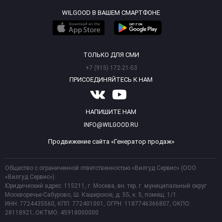
WILGOOD В ВАШЕМ СМАРТФОНЕ
ТОЛЬКО ДЛЯ СМИ
+7 (915) 172-21-53
ПРИСОЕДИНЯЙТЕСЬ К НАМ
НАПИШИТЕ НАМ
INFO@WILGOOD.RU
Продвижение сайта «Генератор продаж»
Общество с ограниченной ответственностью «Вилгуд Сервис» (ООО
«Вилгуд Сервис»)
Юридический адрес: 115211, г. Москва, вн. тер. г. муниципальный округ
Москворечье-Сабурово, Ш. Каширское, д. 55, к. 5, помещ. 1/1.
ИНН: 7724435560, КПП: 772401001, ОГРН: 1187746366807, ОКПО:
28118921; ОКТМО: 45918000000