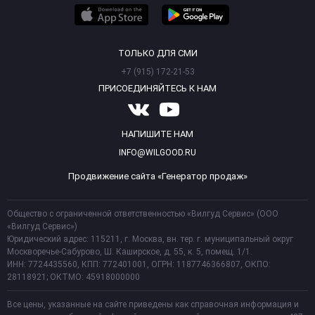
ТОЛЬКО ДЛЯ СМИ
+7 (915) 172-21-53
ПРИСОЕДИНЯЙТЕСЬ К НАМ
НАПИШИТЕ НАМ
INFO@WILGOOD.RU
Продвижение сайта «Генератор продаж»
Общество с ограниченной ответственностью «Вилгуд Сервис» (ООО
«Вилгуд Сервис»)
Юридический адрес: 115211, г. Москва, вн. тер. г. муниципальный округ
Москворечье-Сабурово, Ш. Каширское, д. 55, к. 5, помещ. 1/1.
ИНН: 7724435560, КПП: 772401001, ОГРН: 1187746366807, ОКПО:
28118921; ОКТМО: 45918000000
Все цены, указанные на сайте приведены как справочная информация и