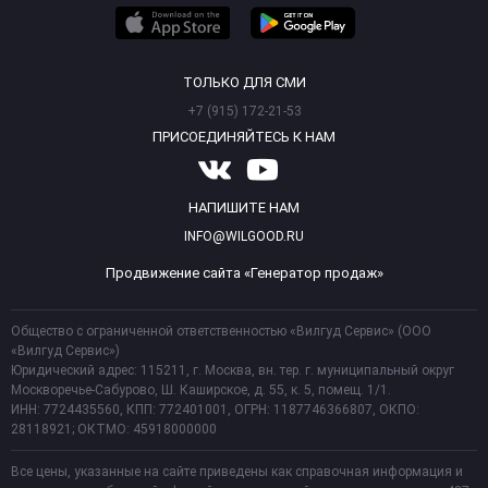
ТОЛЬКО ДЛЯ СМИ
+7 (915) 172-21-53
ПРИСОЕДИНЯЙТЕСЬ К НАМ
НАПИШИТЕ НАМ
INFO@WILGOOD.RU
Продвижение сайта «Генератор продаж»
Общество с ограниченной ответственностью «Вилгуд Сервис» (ООО
«Вилгуд Сервис»)
Юридический адрес: 115211, г. Москва, вн. тер. г. муниципальный округ
Москворечье-Сабурово, Ш. Каширское, д. 55, к. 5, помещ. 1/1.
ИНН: 7724435560, КПП: 772401001, ОГРН: 1187746366807, ОКПО:
28118921; ОКТМО: 45918000000
Все цены, указанные на сайте приведены как справочная информация и