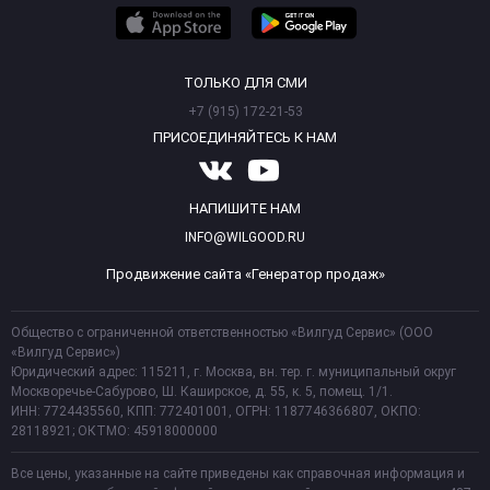
ТОЛЬКО ДЛЯ СМИ
+7 (915) 172-21-53
ПРИСОЕДИНЯЙТЕСЬ К НАМ
НАПИШИТЕ НАМ
INFO@WILGOOD.RU
Продвижение сайта «Генератор продаж»
Общество с ограниченной ответственностью «Вилгуд Сервис» (ООО
«Вилгуд Сервис»)
Юридический адрес: 115211, г. Москва, вн. тер. г. муниципальный округ
Москворечье-Сабурово, Ш. Каширское, д. 55, к. 5, помещ. 1/1.
ИНН: 7724435560, КПП: 772401001, ОГРН: 1187746366807, ОКПО:
28118921; ОКТМО: 45918000000
Все цены, указанные на сайте приведены как справочная информация и