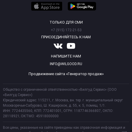
ТОЛЬКО ДЛЯ СМИ
+7 (915) 172-21-53
ПРИСОЕДИНЯЙТЕСЬ К НАМ
НАПИШИТЕ НАМ
INFO@WILGOOD.RU
Продвижение сайта «Генератор продаж»
Общество с ограниченной ответственностью «Вилгуд Сервис» (ООО
«Вилгуд Сервис»)
Юридический адрес: 115211, г. Москва, вн. тер. г. муниципальный округ
Москворечье-Сабурово, Ш. Каширское, д. 55, к. 5, помещ. 1/1.
ИНН: 7724435560, КПП: 772401001, ОГРН: 1187746366807, ОКПО:
28118921; ОКТМО: 45918000000
Все цены, указанные на сайте приведены как справочная информация и