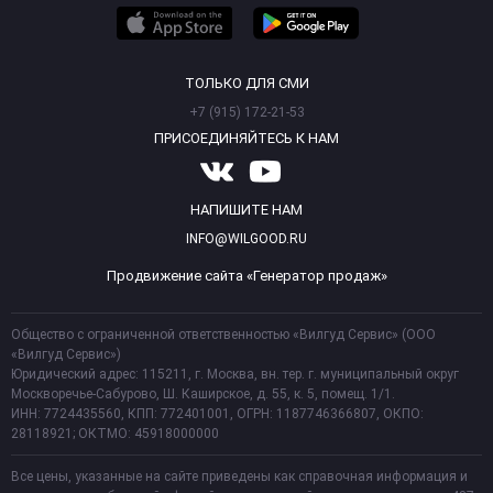
ТОЛЬКО ДЛЯ СМИ
+7 (915) 172-21-53
ПРИСОЕДИНЯЙТЕСЬ К НАМ
НАПИШИТЕ НАМ
INFO@WILGOOD.RU
Продвижение сайта «Генератор продаж»
Общество с ограниченной ответственностью «Вилгуд Сервис» (ООО
«Вилгуд Сервис»)
Юридический адрес: 115211, г. Москва, вн. тер. г. муниципальный округ
Москворечье-Сабурово, Ш. Каширское, д. 55, к. 5, помещ. 1/1.
ИНН: 7724435560, КПП: 772401001, ОГРН: 1187746366807, ОКПО:
28118921; ОКТМО: 45918000000
Все цены, указанные на сайте приведены как справочная информация и