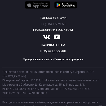
ТОЛЬКО ДЛЯ СМИ
+7 (915) 172-21-53
ПРИСОЕДИНЯЙТЕСЬ К НАМ
НАПИШИТЕ НАМ
INFO@WILGOOD.RU
Продвижение сайта «Генератор продаж»
Общество с ограниченной ответственностью «Вилгуд Сервис» (ООО
«Вилгуд Сервис»)
Юридический адрес: 115211, г. Москва, вн. тер. г. муниципальный округ
Москворечье-Сабурово, Ш. Каширское, д. 55, к. 5, помещ. 1/1.
ИНН: 7724435560, КПП: 772401001, ОГРН: 1187746366807, ОКПО:
28118921; ОКТМО: 45918000000
Все цены, указанные на сайте приведены как справочная информация и