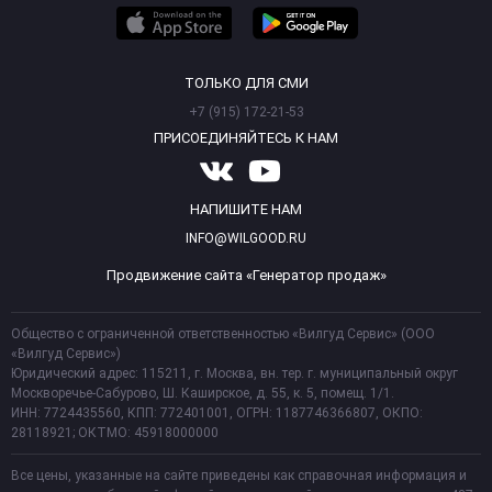
ТОЛЬКО ДЛЯ СМИ
+7 (915) 172-21-53
ПРИСОЕДИНЯЙТЕСЬ К НАМ
НАПИШИТЕ НАМ
INFO@WILGOOD.RU
Продвижение сайта «Генератор продаж»
Общество с ограниченной ответственностью «Вилгуд Сервис» (ООО
«Вилгуд Сервис»)
Юридический адрес: 115211, г. Москва, вн. тер. г. муниципальный округ
Москворечье-Сабурово, Ш. Каширское, д. 55, к. 5, помещ. 1/1.
ИНН: 7724435560, КПП: 772401001, ОГРН: 1187746366807, ОКПО:
28118921; ОКТМО: 45918000000
Все цены, указанные на сайте приведены как справочная информация и