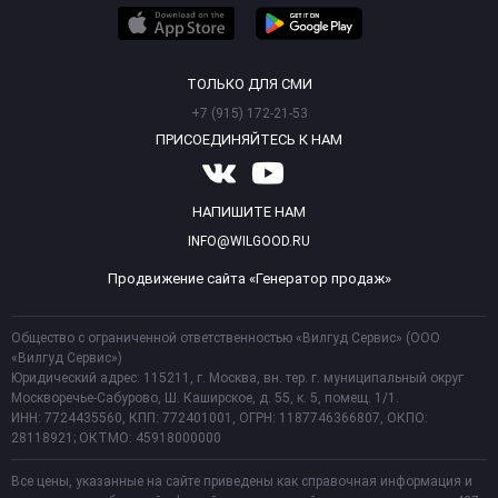
ТОЛЬКО ДЛЯ СМИ
+7 (915) 172-21-53
ПРИСОЕДИНЯЙТЕСЬ К НАМ
НАПИШИТЕ НАМ
INFO@WILGOOD.RU
Продвижение сайта «Генератор продаж»
Общество с ограниченной ответственностью «Вилгуд Сервис» (ООО
«Вилгуд Сервис»)
Юридический адрес: 115211, г. Москва, вн. тер. г. муниципальный округ
Москворечье-Сабурово, Ш. Каширское, д. 55, к. 5, помещ. 1/1.
ИНН: 7724435560, КПП: 772401001, ОГРН: 1187746366807, ОКПО:
28118921; ОКТМО: 45918000000
Все цены, указанные на сайте приведены как справочная информация и