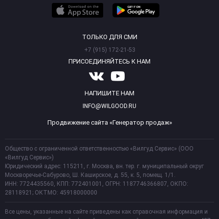
ТОЛЬКО ДЛЯ СМИ
+7 (915) 172-21-53
ПРИСОЕДИНЯЙТЕСЬ К НАМ
НАПИШИТЕ НАМ
INFO@WILGOOD.RU
Продвижение сайта «Генератор продаж»
Общество с ограниченной ответственностью «Вилгуд Сервис» (ООО
«Вилгуд Сервис»)
Юридический адрес: 115211, г. Москва, вн. тер. г. муниципальный округ
Москворечье-Сабурово, Ш. Каширское, д. 55, к. 5, помещ. 1/1.
ИНН: 7724435560, КПП: 772401001, ОГРН: 1187746366807, ОКПО:
28118921; ОКТМО: 45918000000
Все цены, указанные на сайте приведены как справочная информация и