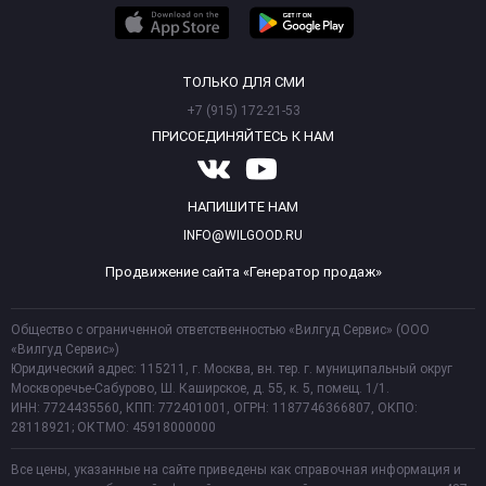
ТОЛЬКО ДЛЯ СМИ
+7 (915) 172-21-53
ПРИСОЕДИНЯЙТЕСЬ К НАМ
НАПИШИТЕ НАМ
INFO@WILGOOD.RU
Продвижение сайта «Генератор продаж»
Общество с ограниченной ответственностью «Вилгуд Сервис» (ООО
«Вилгуд Сервис»)
Юридический адрес: 115211, г. Москва, вн. тер. г. муниципальный округ
Москворечье-Сабурово, Ш. Каширское, д. 55, к. 5, помещ. 1/1.
ИНН: 7724435560, КПП: 772401001, ОГРН: 1187746366807, ОКПО:
28118921; ОКТМО: 45918000000
Все цены, указанные на сайте приведены как справочная информация и