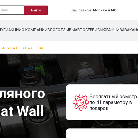
Ваш регион:
Москва и МО
Найти
ЛУГИ
АКЦИИ
О КОМПАНИИ
БЛОГ
ОТЗЫВЫ
АВТОСЕРВИСЫ
ФРАНШИЗА
ВАКАН
ИЛЬТРА GREAT WALL SAFE
ляного
Бесплатный осмотр
по 41 параметру в
at Wall
подарок