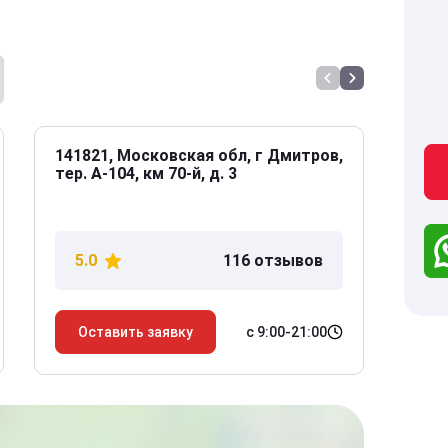
141821, Московская обл, г Дмитров,
141
тер. А-104, км 70-й, д. 3
Дол
дом
5.0
116 отзывов
5
с 9:00-21:00
Оставить заявку
О