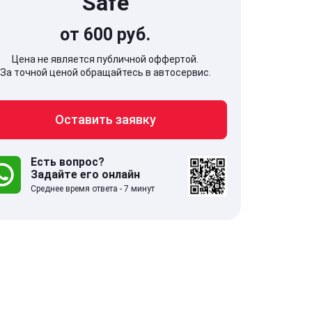
Safe
от 600 руб.
Цена не является публичной оффертой.
За точной ценой обращайтесь в автосервис.
707, Московская обл,
141607, Москов
Оставить заявку
гопрудный г, Береговой проезд,
Волоколамское
 5
Есть вопрос?
Задайте его онлайн
.0
332 отзыва
5.0
Среднее время ответа - 7 минут
с 9:00-21:00
ставить заявку
Оставить зая