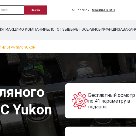
Ваш регион:
Москва и МО
Найти
ЛУГИ
АКЦИИ
О КОМПАНИИ
БЛОГ
ОТЗЫВЫ
АВТОСЕРВИСЫ
ФРАНШИЗА
ВАКАН
ФИЛЬТРА GMC YUKON
ляного
Бесплатный осмотр
по 41 параметру в
C Yukon
подарок