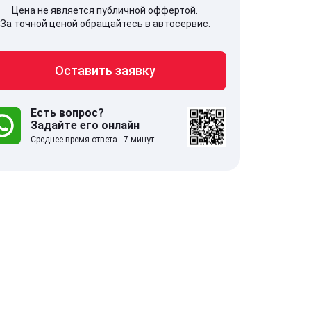
Цена не является публичной оффертой.
За точной ценой обращайтесь в автосервис.
Оставить заявку
707, Московская обл,
141607, Москов
гопрудный г, Береговой проезд,
Волоколамское
 5
Есть вопрос?
Задайте его онлайн
Среднее время ответа - 7 минут
.0
332 отзыва
5.0
с 9:00-21:00
ставить заявку
Оставить зая