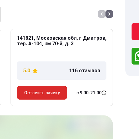
141821, Московская обл, г Дмитров,
141
тер. А-104, км 70-й, д. 3
Дол
дом
5.0
116 отзывов
5
с 9:00-21:00
Оставить заявку
О