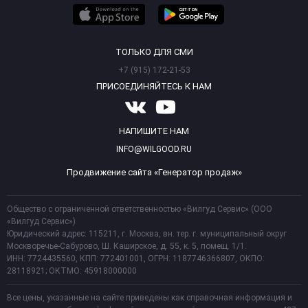
ТОЛЬКО ДЛЯ СМИ
+7 (915) 172-21-53
ПРИСОЕДИНЯЙТЕСЬ К НАМ
НАПИШИТЕ НАМ
INFO@WILGOOD.RU
Продвижение сайта «Генератор продаж»
Общество с ограниченной ответственностью «Вилгуд Сервис» (ООО
«Вилгуд Сервис»)
Юридический адрес: 115211, г. Москва, вн. тер. г. муниципальный округ
Москворечье-Сабурово, Ш. Каширское, д. 55, к. 5, помещ. 1/1.
ИНН: 7724435560, КПП: 772401001, ОГРН: 1187746366807, ОКПО:
28118921; ОКТМО: 45918000000
Все цены, указанные на сайте приведены как справочная информация и