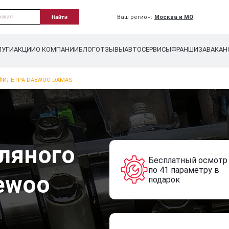
Ваш регион:
Москва и МО
Найти
ЛУГИ
АКЦИИ
О КОМПАНИИ
БЛОГ
ОТЗЫВЫ
АВТОСЕРВИСЫ
ФРАНШИЗА
ВАКАН
ФИЛЬТРА DAEWOO DAMAS
ляного
Бесплатный осмотр
по 41 параметру в
ewoo
подарок