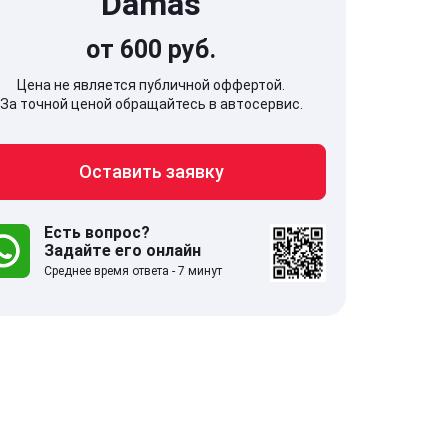
Damas
от 600 руб.
Цена не является публичной оффертой.
За точной ценой обращайтесь в автосервис.
707, Московская обл,
141607, Москов
Оставить заявку
гопрудный г, Береговой проезд,
Волоколамское
 5
Есть вопрос?
Задайте его онлайн
.0
332 отзыва
5.0
Среднее время ответа - 7 минут
с 9:00-21:00
ставить заявку
Оставить зая