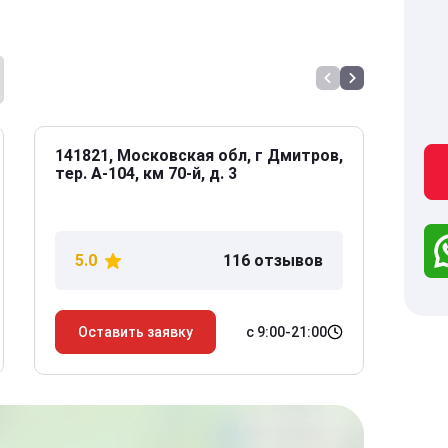
141821, Московская обл, г Дмитров,
141
тер. А-104, км 70-й, д. 3
Дол
дом
5.0
116 отзывов
5
с 9:00-21:00
Оставить заявку
О