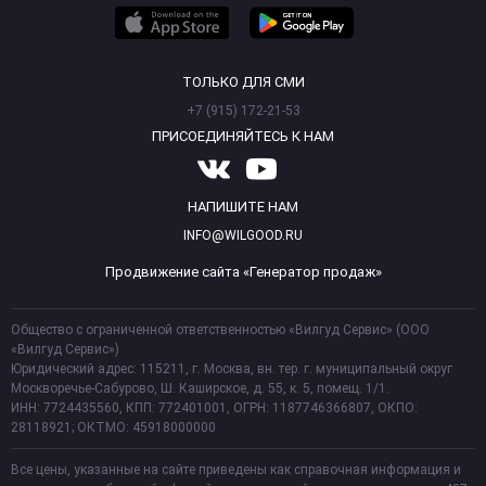
ТОЛЬКО ДЛЯ СМИ
+7 (915) 172-21-53
ПРИСОЕДИНЯЙТЕСЬ К НАМ
НАПИШИТЕ НАМ
INFO@WILGOOD.RU
Продвижение сайта «Генератор продаж»
Общество с ограниченной ответственностью «Вилгуд Сервис» (ООО
«Вилгуд Сервис»)
Юридический адрес: 115211, г. Москва, вн. тер. г. муниципальный округ
Москворечье-Сабурово, Ш. Каширское, д. 55, к. 5, помещ. 1/1.
ИНН: 7724435560, КПП: 772401001, ОГРН: 1187746366807, ОКПО:
28118921; ОКТМО: 45918000000
Все цены, указанные на сайте приведены как справочная информация и