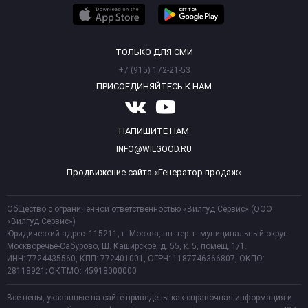
ТОЛЬКО ДЛЯ СМИ
+7 (915) 172-21-53
ПРИСОЕДИНЯЙТЕСЬ К НАМ
НАПИШИТЕ НАМ
INFO@WILGOOD.RU
Продвижение сайта «Генератор продаж»
Общество с ограниченной ответственностью «Вилгуд Сервис» (ООО
«Вилгуд Сервис»)
Юридический адрес: 115211, г. Москва, вн. тер. г. муниципальный округ
Москворечье-Сабурово, Ш. Каширское, д. 55, к. 5, помещ. 1/1.
ИНН: 7724435560, КПП: 772401001, ОГРН: 1187746366807, ОКПО:
28118921; ОКТМО: 45918000000
Все цены, указанные на сайте приведены как справочная информация и