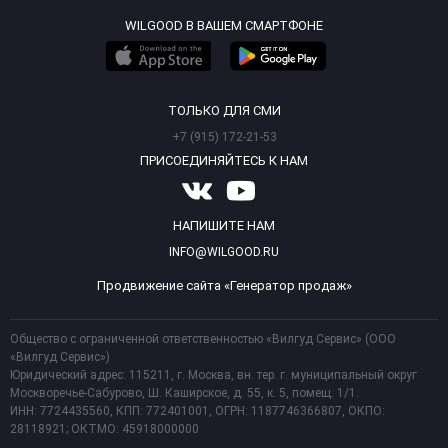
WILGOOD В ВАШЕМ СМАРТФОНЕ
ТОЛЬКО ДЛЯ СМИ
+7 (915) 172-21-53
ПРИСОЕДИНЯЙТЕСЬ К НАМ
НАПИШИТЕ НАМ
INFO@WILGOOD.RU
Продвижение сайта «Генератор продаж»
Общество с ограниченной ответственностью «Вилгуд Сервис» (ООО
«Вилгуд Сервис»)
Юридический адрес: 115211, г. Москва, вн. тер. г. муниципальный округ
Москворечье-Сабурово, Ш. Каширское, д. 55, к. 5, помещ. 1/1.
ИНН: 7724435560, КПП: 772401001, ОГРН: 1187746366807, ОКПО:
28118921; ОКТМО: 45918000000