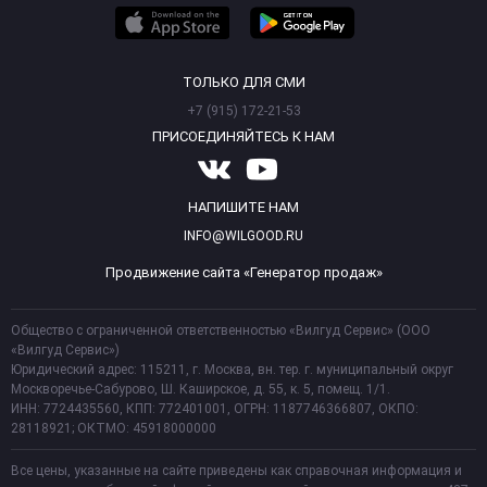
ТОЛЬКО ДЛЯ СМИ
+7 (915) 172-21-53
ПРИСОЕДИНЯЙТЕСЬ К НАМ
НАПИШИТЕ НАМ
INFO@WILGOOD.RU
Продвижение сайта «Генератор продаж»
Общество с ограниченной ответственностью «Вилгуд Сервис» (ООО
«Вилгуд Сервис»)
Юридический адрес: 115211, г. Москва, вн. тер. г. муниципальный округ
Москворечье-Сабурово, Ш. Каширское, д. 55, к. 5, помещ. 1/1.
ИНН: 7724435560, КПП: 772401001, ОГРН: 1187746366807, ОКПО:
28118921; ОКТМО: 45918000000
Все цены, указанные на сайте приведены как справочная информация и