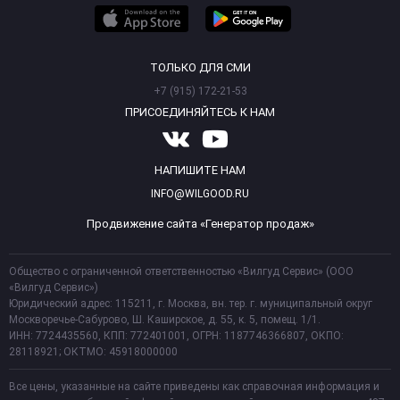
ТОЛЬКО ДЛЯ СМИ
+7 (915) 172-21-53
ПРИСОЕДИНЯЙТЕСЬ К НАМ
НАПИШИТЕ НАМ
INFO@WILGOOD.RU
Продвижение сайта «Генератор продаж»
Общество с ограниченной ответственностью «Вилгуд Сервис» (ООО
«Вилгуд Сервис»)
Юридический адрес: 115211, г. Москва, вн. тер. г. муниципальный округ
Москворечье-Сабурово, Ш. Каширское, д. 55, к. 5, помещ. 1/1.
ИНН: 7724435560, КПП: 772401001, ОГРН: 1187746366807, ОКПО:
28118921; ОКТМО: 45918000000
Все цены, указанные на сайте приведены как справочная информация и